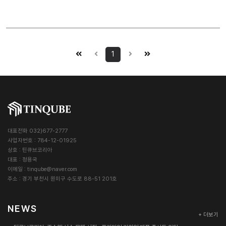
1
대표전화 032)677-2777
사업자번호 : 784-12-01925
상호 : 틴큐브코리아
대표 : 정용국
이메일 :
tinqube@naver.com
주소 : 경기 부천시 원미구 수도로 88-51 201호
NEWS
+ 더보기