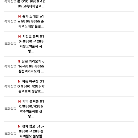
특화샵C
롱 O1O 9560 42
85 고속터미널역…
N
송파 노래방 o1
특화샵C
o 5865 5655 송
파역노래방 올림…
N
서빙고 풀싸 01
0-9560-4285
특화샵C
서빙고역풀싸 서
빙…
N
삼전 가라오케 o
특화샵C
1o-5865-5655
삼전역가라오케 …
N
학동 야구장 O1
특화샵C
O 9560 4285 학
동역호빠 청담호…
N
약수 풀싸롱 01
0/9560/4285
특화샵C
약수역풀싸롱 신
당…
N
정자 쩜오 o1o-
9560-4285 정
특화샵C
자역쩜오 분당쩜