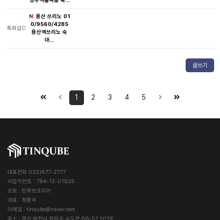
성수역룸싸롱 뚝…
N
용산 쓰리노 01
0/9560/4285
특화샵C
용산역쓰리노 숙
대…
글쓰기
1
2
3
4
5
대표전화 032)677-2777
사업자번호 : 784-12-01925
상호 : 틴큐브코리아
대표 : 정용국
이메일 :
tinqube@naver.com
주소 : 경기 부천시 원미구 수도로 88-51 201호