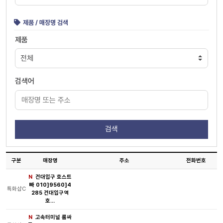
제품 / 매장명 검색
제품
검색어
구분
매장명
주소
전화번호
N
건대입구 호스트
빠 010]9560]4
특화샵C
285 건대입구역
호…
N
고속터미널 룸싸