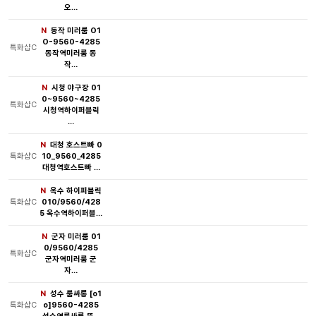
오…
N
동작 미러룸 O1
O-9560-4285
특화샵C
동작역미러룸 동
작…
N
시청 야구장 01
0~9560~4285
특화샵C
시청역하이퍼블릭
…
N
대청 호스트빠 0
특화샵C
10_9560_4285
대청역호스트빠 …
N
옥수 하이퍼블릭
특화샵C
010/9560/428
5 옥수역하이퍼블…
N
군자 미러룸 01
0/9560/4285
특화샵C
군자역미러룸 군
자…
N
성수 룸싸롱 [o1
특화샵C
o]9560-4285