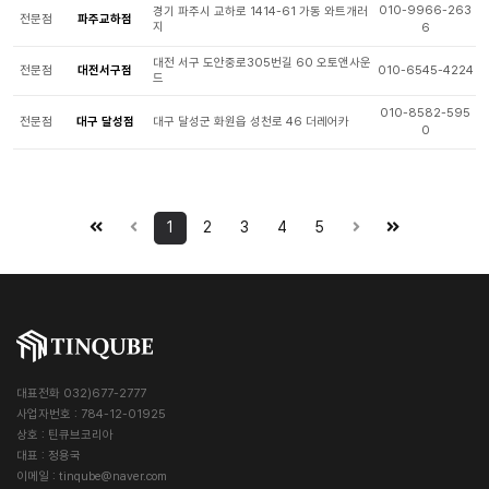
010-9966-263
경기 파주시 교하로 1414-61 가동 와트개러
전문점
파주교하점
지
6
대전 서구 도안중로305번길 60 오토앤사운
전문점
대전서구점
010-6545-4224
드
010-8582-595
전문점
대구 달성점
대구 달성군 화원읍 성천로 46 더레어카
0
1
2
3
4
5
대표전화 032)677-2777
사업자번호 : 784-12-01925
상호 : 틴큐브코리아
대표 : 정용국
이메일 :
tinqube@naver.com