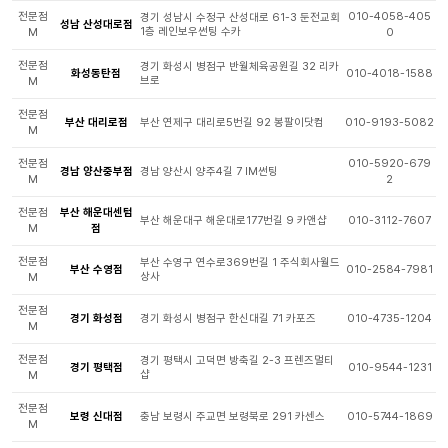
전문점
010-4058-405
경기 성남시 수정구 산성대로 61-3 둔전교회
성남 산성대로점
1층 레인보우썬팅 수카
M
0
전문점
경기 화성시 병점구 반월체육공원길 32 리카
화성동탄점
010-4018-1588
브로
M
전문점
부산 대리로점
부산 연제구 대리로5번길 92 봉팔이닷컴
010-9193-5082
M
전문점
010-5920-679
경남 양산중부점
경남 양산시 양주4길 7 IM썬팅
M
2
전문점
부산 해운대센텀
부산 해운대구 해운대로177번길 9 카앤샵
010-3112-7607
M
점
전문점
부산 수영구 연수로369번길 1 주식회사월드
부산 수영점
010-2584-7981
상사
M
전문점
경기 화성점
경기 화성시 병점구 한신대길 71 카포즈
010-4735-1204
M
전문점
경기 평택시 고덕면 방축길 2-3 프렌즈멀티
경기 평택점
010-9544-1231
샵
M
전문점
보령 신대점
충남 보령시 주교면 보령북로 291 카센스
010-5744-1869
M