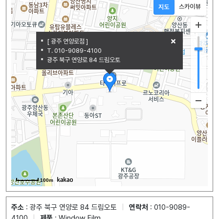
[ 광주 연양로점 ]
T. 010-9089-4100
광주 북구 연양로 84 드림오토
100m
주소
: 광주 북구 연양로 84 드림오토
|
연락처
: 010-9089-
4100
|
제품
: Window Film