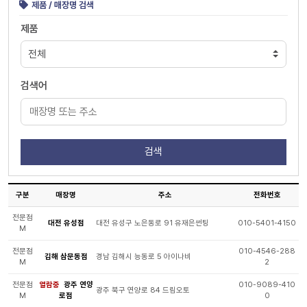
제품 / 매장명 검색
제품
검색어
구분
매장명
주소
전화번호
전문점
대전 유성점
대전 유성구 노은동로 91 유재은썬팅
010-5401-4150
M
전문점
010-4546-288
김해 삼문동점
경남 김해시 능동로 5 아이나비
M
2
전문점
열람중
광주 연양
010-9089-410
광주 북구 연양로 84 드림오토
M
로점
0