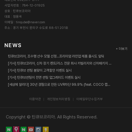
사업자번호 : 784-12-01925
상호 : 틴큐브코리아
대표 : 정용국
이메일 :
tinqube@naver.com
주소 : 경기 부천시 원미구 수도로 88-51 201호
NEWS
+ 더보기
틴큐브코리아, 조수행 선수 모델 선정…프리미엄 라인업 제품 출시도 앞둬
[기사] 틴큐브코리아, 신차 장기 렌트/리스 전문 회사 카빌리지와 신차패키지 업무협약 체결
[기사] 틴큐브 썬팅 봄맞이 고객할인 이벤트 실시
[기사] 틴큐브썬팅이 전면 썬팅 업그레이드 이벤트 실시
[세상에 알리다] 30년 경험으로 만든 UVR차단 99.9% (feat. COCO 캡틴춘리)
이용약관
개인정보처리방침
이메일무단수집거부
Copyright © 틴큐브코리아. All Rights Reserved.