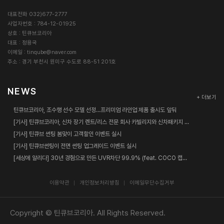
대표전화 032)677-2777
사업자번호 : 784-12-01925
상호 : 틴큐브코리아
대표 : 정용국
이메일 :
tinqube@naver.com
주소 : 경기 부천시 원미구 수도로 88-51 201호
NEWS
+ 더보기
틴큐브코리아, 조수행 선수 모델 선정…프리미엄 라인업 제품 출시도 앞둬
[기사] 틴큐브코리아, 신차 장기 렌트/리스 전문 회사 카빌리지와 신차패키지 업무협약 체결
[기사] 틴큐브 썬팅 봄맞이 고객할인 이벤트 실시
[기사] 틴큐브썬팅이 전면 썬팅 업그레이드 이벤트 실시
[세상에 알리다] 30년 경험으로 만든 UVR차단 99.9% (feat. COCO 캡틴춘리)
이용약관
개인정보처리방침
이메일무단수집거부
Copyright © 틴큐브코리아. All Rights Reserved.