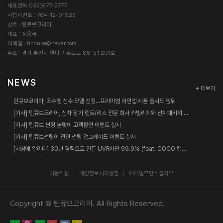
대표전화 032)677-2777
사업자번호 : 784-12-01925
상호 : 틴큐브코리아
대표 : 정용국
이메일 :
tinqube@naver.com
주소 : 경기 부천시 원미구 수도로 88-51 201호
NEWS
+ 더보기
틴큐브코리아, 조수행 선수 모델 선정…프리미엄 라인업 제품 출시도 앞둬
[기사] 틴큐브코리아, 신차 장기 렌트/리스 전문 회사 카빌리지와 신차패키지 업무협약 체결
[기사] 틴큐브 썬팅 봄맞이 고객할인 이벤트 실시
[기사] 틴큐브썬팅이 전면 썬팅 업그레이드 이벤트 실시
[세상에 알리다] 30년 경험으로 만든 UVR차단 99.9% (feat. COCO 캡틴춘리)
이용약관
개인정보처리방침
이메일무단수집거부
Copyright © 틴큐브코리아. All Rights Reserved.