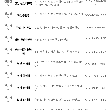
전문점
010-4058-405
경기 성남시 수정구 산성대로 61-3 둔전교회
성남 산성대로점
1층 레인보우썬팅 수카
M
0
전문점
경기 화성시 병점구 반월체육공원길 32 리카
화성동탄점
010-4018-1588
브로
M
전문점
부산 대리로점
부산 연제구 대리로5번길 92 봉팔이닷컴
010-9193-5082
M
전문점
010-5920-679
경남 양산중부점
경남 양산시 양주4길 7 IM썬팅
M
2
전문점
부산 해운대센텀
부산 해운대구 해운대로177번길 9 카앤샵
010-3112-7607
M
점
전문점
부산 수영구 연수로369번길 1 주식회사월드
부산 수영점
010-2584-7981
상사
M
전문점
경기 화성점
경기 화성시 병점구 한신대길 71 카포즈
010-4735-1204
M
전문점
경기 평택시 고덕면 방축길 2-3 프렌즈멀티
경기 평택점
010-9544-1231
샵
M
전문점
보령 신대점
충남 보령시 주교면 보령북로 291 카센스
010-5744-1869
M
010-9966-263