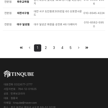
경기 파주시 교하로 1414-61 가동 와트개러
전문점
파주교하점
지
6
대전 서구 도안중로305번길 60 오토앤사운
전문점
대전서구점
010-6545-4224
드
010-8582-595
전문점
대구 달성점
대구 달성군 화원읍 성천로 46 더레어카
0
1
2
3
4
5
대표전화 032)677-2777
사업자번호 : 784-12-01925
상호 : 틴큐브코리아
대표 : 정용국
이메일 :
tinqube@naver.com
주소 : 경기 부천시 원미구 수도로 88-51 201호