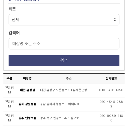
제품
검색어
구분
매장명
주소
전화번호
전문점
대전 유성점
대전 유성구 노은동로 91 유재은썬팅
010-5401-4150
M
전문점
010-4546-288
김해 삼문동점
경남 김해시 능동로 5 아이나비
M
2
전문점
010-9089-410
광주 연양로점
광주 북구 연양로 84 드림오토
M
0