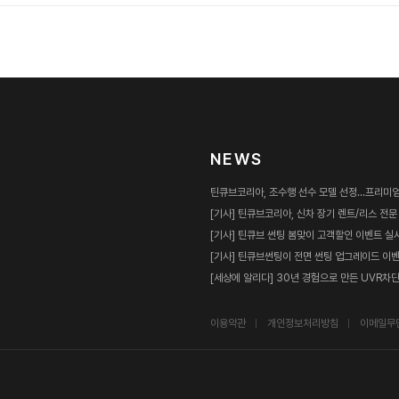
NEWS
틴큐브코리아, 조수행 선수 모델 선정…프리미엄
[기사] 틴큐브코리아, 신차 장기 렌트/리스 전
[기사] 틴큐브 썬팅 봄맞이 고객할인 이벤트 실
[기사] 틴큐브썬팅이 전면 썬팅 업그레이드 이
[세상에 알리다] 30년 경험으로 만든 UVR차단 9
이용약관
개인정보처리방침
이메일무