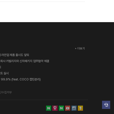
+ 더보기
 라인업 제품 출시도 앞둬
문 회사 카빌리지와 신차패키지 업무협약 체결
시
벤트 실시
9.9% (feat. COCO 캡틴춘리)
단수집거부