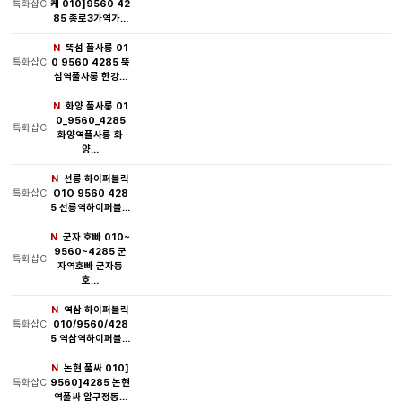
특화샵C
케 010]9560 42
85 종로3가역가…
N
뚝섬 풀사롱 01
특화샵C
0 9560 4285 뚝
섬역풀사롱 한강…
N
화양 풀사롱 01
0_9560_4285
특화샵C
화양역풀사롱 화
양…
N
선릉 하이퍼블릭
특화샵C
O1O 9560 428
5 선릉역하이퍼블…
N
군자 호빠 010~
9560~4285 군
특화샵C
자역호빠 군자동
호…
N
역삼 하이퍼블릭
특화샵C
010/9560/428
5 역삼역하이퍼블…
N
논현 풀싸 010]
특화샵C
9560]4285 논현
역풀싸 압구정동…