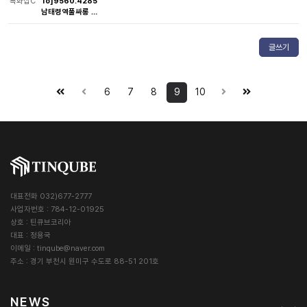
특화샵C
1o]9560.4285
남태령역풀싸롱 …
글쓰기
6
7
8
9
10
대표전화 032)677-2777
사업자번호 : 784-12-01925
상호 : 틴큐브코리아
대표 : 정용국
이메일 :
tinqube@naver.com
주소 : 경기 부천시 원미구 수도로 88-51 201호
NEWS