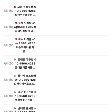
N
오금 유흥주점 O
특화샵C
1O 9560 4285
오금역유흥주점 …
N
정자 노래방 o1
특화샵C
o]9560.4285 정
자역노래방 분당…
N
이수 미러룸 o1
o-9560-4285
특화샵C
이수역미러룸 사
당…
N
동대문 야구장 0
특화샵C
10.9560.4285
동대문역풀사롱 …
N
삼각지 호스트빠
특화샵C
O1O 9560 428
5 삼각지역호스트…
N
역삼 호스트빠 0
특화샵C
10·9560·4285
역삼역호스트빠 …
N
남태령 풀싸롱 o