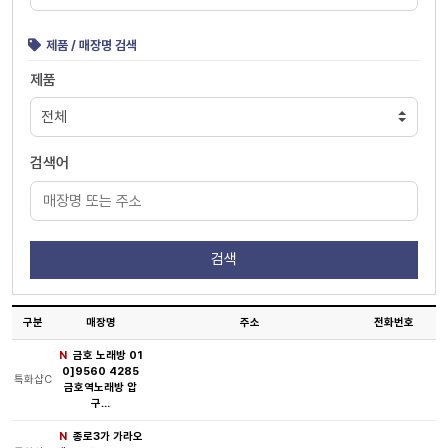
제품 / 매장명 검색
제품
검색어
구분
매장명
주소
전화번호
N
금호 노래방 01
0]9560 4285
특화샵C
금호역노래방 압
구…
N
종로3가 가라오