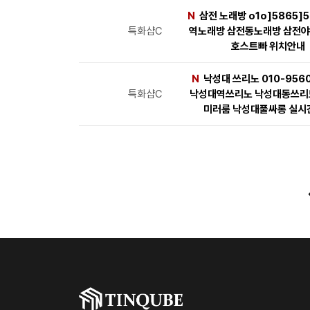
N
삼전 노래방 o1o]5865]5
특화샵C
역노래방 삼전동노래방 삼전야
호스트빠 위치안내
N
낙성대 쓰리노 010-956
특화샵C
낙성대역쓰리노 낙성대동쓰리
미러룸 낙성대풀싸롱 실시