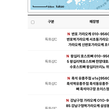
64km
구분
매장명
N
반포 가라오케 010-956
특화샵C
반포역가라오케 서초동가라오
가라오케 신반포가라오케 초
N
왕십리 호스트빠 010~95
특화샵C
5 왕십리역호스트빠 한양대호
수호스트빠 왕십리쓰리노 
N
흑석 유흥주점 o1o]956
특화샵C
흑석역유흥주점 흑석동유흥주
빠 흑석야구장 초이스
N
강남구청 가라오케 O1O-9
85 강남구청역가라오케 삼성
특화샵C