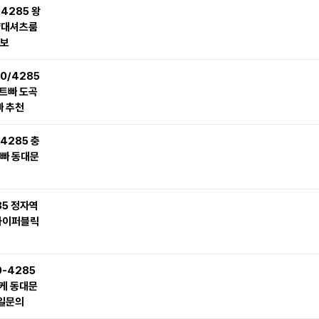
4285 왕
양대셔츠룸
정보
0/4285
트빠 도곡
 추천
4285 충
빠 동대문
85 정자역
하이퍼블릭
0-4285
케 동대문
일문의