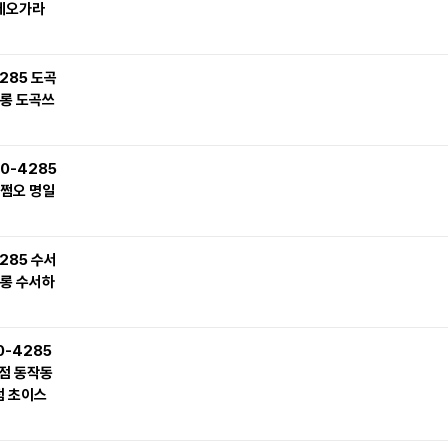
데오가라
285 도곡
롱 도곡쓰
0-4285
쩜오 명일
285 수서
롱 수서하
0-4285
점 동작동
 초이스