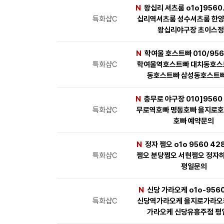
N
왕십리 셔츠룸 o1o]9560.
특화샵C
십리역셔츠룸 성수셔츠룸 한
왕십리야구장 초이스
N
학여울 호스트빠 010/956
특화샵C
학여울역호스트빠 대치동호스
동호스트빠 삼성동호스트빠
N
충무로 야구장 010]9560 
특화샵C
무로역호빠 명동호빠 을지로호
호빠 예약문의
N
정자 쩜오 o1o 9560 42
특화샵C
쩜오 분당쩜오 서현쩜오 정자
평일문의
N
신당 가라오케 o1o-956
특화샵C
신당역가라오케 을지로가라오
가라오케 신당유흥주점 평