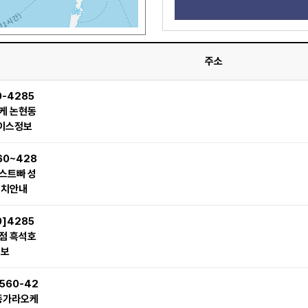
주소
0-4285
케 논현동
이스정보
60~428
스트빠 성
위치안내
0]4285
점 흑석호
정보
560-42
동가라오케