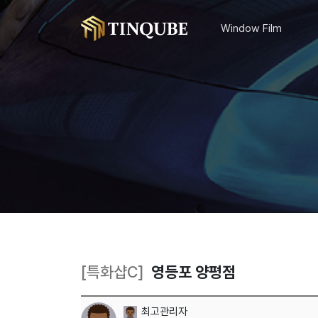
Window Film
[특화샵C]
영등포 양평점
최고관리자