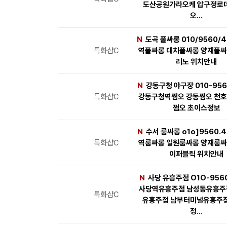
도산공원가라오케 압구정로
오…
N
도곡 풀싸롱 010/9560/4
특화샵C
역풀싸롱 대치풀싸롱 양재풀싸
리노 위치안내
N
강동구청 야구장 010-956
특화샵C
강동구청역쩜오 강동쩜오 천호
쩜오 초이스정보
N
수서 룸싸롱 o1o]9560.4
특화샵C
역룸싸롱 일원룸싸롱 양재룸싸
이퍼블릭 위치안내
N
사당 유흥주점 O1O-956
사당역유흥주점 남성동유흥주
특화샵C
유흥주점 남부터미널유흥주점
정…