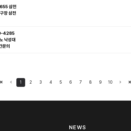
655 삼전
구장 삼전
0-4285
노 낙성대
간문의
1
2
3
4
5
6
7
8
9
10
NEWS