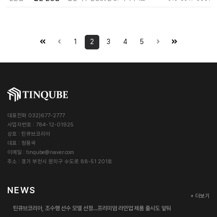
1
2
3
4
5
대표전화 032)677-2777
사업자번호 : 784-12-01925
상호 : 틴큐브코리아
대표 : 정용국
이메일 :
tinqube@naver.com
주소 : 경기 부천시 원미구 수도로 88-51 201호
NEWS
+ 더보기
틴큐브코리아, 조수행 선수 모델 선정…프리미엄 라인업 제품 출시도 앞둬