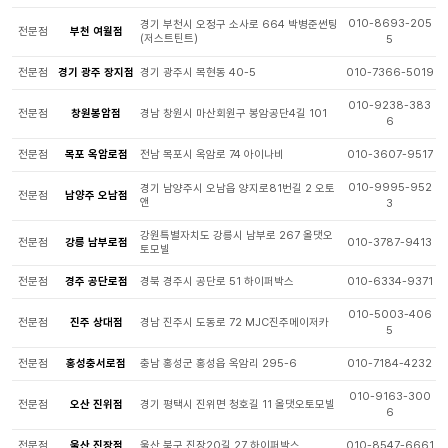
010-8693-205
경기 부천시 오정구 소사로 664 박병준썬팅
전문점
부천 여월점
(저스트틴트)
5
전문점
경기 광주 장지점
경기 광주시 목현동 40-5
010-7366-5019
010-9238-383
전문점
창원봉암점
경남 창원시 마산회원구 봉암공단4길 101
6
전문점
목포 옥암로점
전남 목포시 옥암로 74 아이나비
010-3607-9517
010-9995-952
경기 남양주시 오남읍 양지로81번길 2 오토
전문점
남양주 오남점
앤
3
강원특별자치도 강릉시 남부로 267 올댓오
전문점
강릉 남부로점
010-3787-9413
토모빌
전문점
경주 공단로점
경북 경주시 공단로 51 하이퍼박스
010-6334-9371
010-5003-406
전문점
진주 상대점
경남 진주시 도동로 72 MJC진주메이저카
5
전문점
홍성충서로점
충남 홍성군 홍성읍 옥암리 295-6
010-7184-4232
010-9163-300
전문점
오산 진위점
경기 평택시 진위면 청호길 11 올댓오토모빌
6
전문점
울산 진장점
울산 북구 진장20길 27 하이퍼박스
010-8547-6661