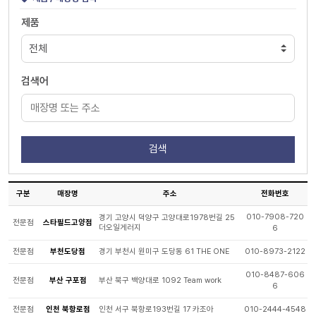
제품
검색어
구분
매장명
주소
전화번호
010-7908-720
경기 고양시 덕양구 고양대로1978번길 25
전문점
스타필드고양점
더오일게러지
6
전문점
부천도당점
경기 부천시 원미구 도당동 61 THE ONE
010-8973-2122
010-8487-606
전문점
부산 구포점
부산 북구 백양대로 1092 Team work
6
전문점
인천 북항로점
인천 서구 북항로193번길 17 카조아
010-2444-4548