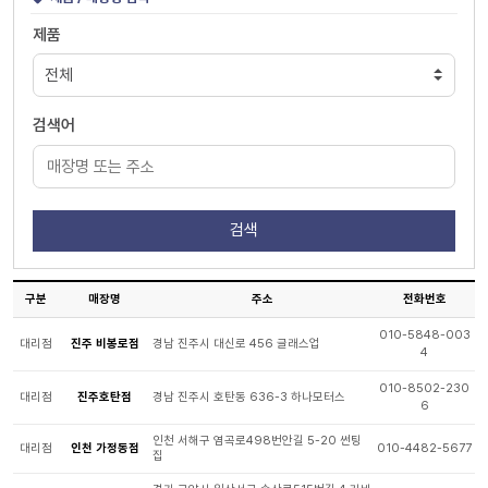
제품
검색어
구분
매장명
주소
전화번호
010-5848-003
대리점
진주 비봉로점
경남 진주시 대신로 456 글래스업
4
010-8502-230
대리점
진주호탄점
경남 진주시 호탄동 636-3 하나모터스
6
인천 서해구 염곡로498번안길 5-20 썬팅
대리점
인천 가정동점
010-4482-5677
집