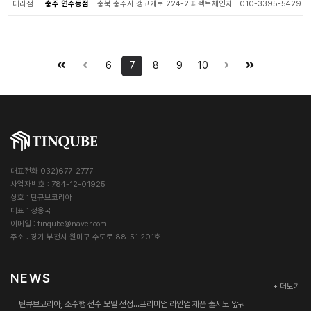
대리점
충주 연수동점
충북 충주시 갱고개로 224-2 퍼펙트체인지
010-3395-5429
6
7
8
9
10
대표전화 032)677-2777
사업자번호 : 784-12-01925
상호 : 틴큐브코리아
대표 : 정용국
이메일 :
tinqube@naver.com
주소 : 경기 부천시 원미구 수도로 88-51 201호
NEWS
+ 더보기
틴큐브코리아, 조수행 선수 모델 선정…프리미엄 라인업 제품 출시도 앞둬