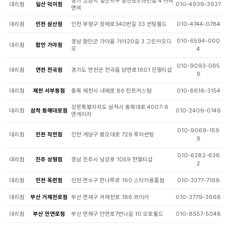
경기 고양시 일산서구 송산로515번길 4 카비
대리점
일산 덕이점
010-4939-3937
앤비
대리점
인천 삼산점
인천 부평구 장제로340번길 33 썬팅월드
010-4744-0784
010-6594-000
경남 함안군 가야읍 가야20길 3 그린카오디
대리점
함안 가야점
오
4
010-9093-065
대리점
연천 전곡점
경기도 연천군 전곡읍 양연로1601 진멀티샵
9
대리점
제천 서부동점
충북 제천시 내제로 86 틴트커스텀
010-8618-3154
강원특별자치도 삼척시 동해대로 4007-6
대리점
삼척 동해대로점
010-2409-0146
엔게러지
010-9069-159
대리점
인천 작전점
인천 계양구 봉오대로 729 루마썬팅
9
010-6282-636
대리점
진주 상평점
경남 진주시 남강로 1059 현멀티샵
2
대리점
인천 옥련점
인천 연수구 한나루로 160 스타카용품점
010-3377-7168
대리점
부산 거제천로점
부산 연제구 거제천로 186 와이카
010-3779-3668
대리점
부산 안연로점
부산 연제구 안연로7번나길 10 오토월드
010-8557-5048