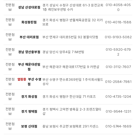
전문점
010-4058-405
경기 성남시 수정구 산성대로 61-3 둔전교회
성남 산성대로점
1층 레인보우썬팅 수카
M
0
전문점
경기 화성시 병점구 반월체육공원길 32 리카
화성동탄점
010-4018-1588
브로
M
전문점
부산 대리로점
부산 연제구 대리로5번길 92 봉팔이닷컴
010-9193-5082
M
전문점
010-5920-679
경남 양산중부점
경남 양산시 양주4길 7 IM썬팅
M
2
전문점
부산 해운대센텀
부산 해운대구 해운대로177번길 9 카앤샵
010-3112-7607
M
점
전문점
열람중
부산 수영
부산 수영구 연수로369번길 1 주식회사월드
010-2584-7981
상사
M
점
전문점
경기 화성점
경기 화성시 병점구 한신대길 71 카포즈
010-4735-1204
M
전문점
경기 평택시 고덕면 방축길 2-3 프렌즈멀티
경기 평택점
010-9544-1231
샵
M
전문점
보령 신대점
충남 보령시 주교면 보령북로 291 카센스
010-5744-1869
M