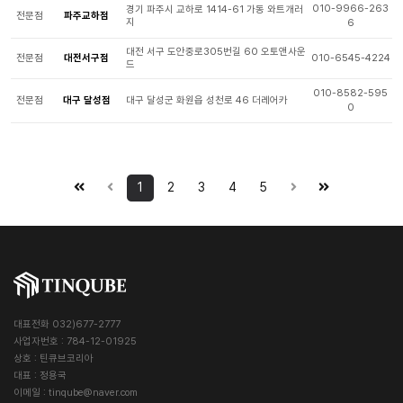
010-9966-263
경기 파주시 교하로 1414-61 가동 와트개러
전문점
파주교하점
지
6
대전 서구 도안중로305번길 60 오토앤사운
전문점
대전서구점
010-6545-4224
드
010-8582-595
전문점
대구 달성점
대구 달성군 화원읍 성천로 46 더레어카
0
1
2
3
4
5
대표전화 032)677-2777
사업자번호 : 784-12-01925
상호 : 틴큐브코리아
대표 : 정용국
이메일 :
tinqube@naver.com