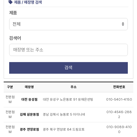
제품 / 매장명 검색
제품
검색어
구분
매장명
주소
전화번호
전문점
대전 유성점
대전 유성구 노은동로 91 유재은썬팅
010-5401-4150
M
전문점
010-4546-288
김해 삼문동점
경남 김해시 능동로 5 아이나비
M
2
전문점
010-9089-410
광주 연양로점
광주 북구 연양로 84 드림오토
M
0