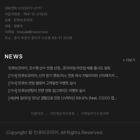
확인
는 약관 변경에 동의한 것으로 간주되며 변경된 약관은 전항과 같은
대표전화 032)677-2777
ο 마케팅 및 광고에 활용
방법으로 효력이 발생합니다.
사업자번호 : 784-12-01925
ο 접속 빈도 파악 또는 회원의 서비스 이용에 대한 통계
상호 : 틴큐브코리아
대표 : 정용국
제4조(준용규정)
■ 개인정보의 보유 및 이용기간
이메일 :
tinqube@naver.com
주소 : 경기 부천시 원미구 수도로 88-51 201호
이 약관에 명시되지 않은 사항은 전기통신기본법, 전기통신사업법
원칙적으로, 개인정보 수집 및 이용목적이 달성된 후에는 해당 정보
및 기타 관련법령의 규정에 따릅니다.
를 지체 없이 파기합니다. 단, 관계법령의 규정에 의하여 보존할 필
NEWS
요가 있는 경우 회사는 아래와 같이 관계법령에서 정한 일정한 기간
제2장 서비스 이용계약
+ 더보기
동안 회원정보를 보관합니다.
틴큐브코리아, 조수행 선수 모델 선정…프리미엄 라인업 제품 출시도 앞둬
제5조(이용계약의 성립)
[기사] 틴큐브코리아, 신차 장기 렌트/리스 전문 회사 카빌리지와 신차패키지 업무협약 체결
보존 항목 : 로그인ID , 결제기록
[기사] 틴큐브 썬팅 봄맞이 고객할인 이벤트 실시
이용계약은 이용자의 이용신청에 대한 회사의 승낙과 이용자의 약관
보존 근거 : 신용정보의 이용 및 보호에 관한 법률
[기사] 틴큐브썬팅이 전면 썬팅 업그레이드 이벤트 실시
내용에 대한 동의로 성립됩니다.
보존 기간 : 3년
[세상에 알리다] 30년 경험으로 만든 UVR차단 99.9% (feat. COCO 캡틴춘리)
제6조(이용신청)
표시/광고에 관한 기록 : 6개월 (전자상거래등에서의 소비자보호에
이용약관
개인정보처리방침
이메일무단수집거부
관한 법률)
이용신청은 서비스의 회원정보 화면에서 이용자가 회사에서 요구하
계약 또는 청약철회 등에 관한 기록 : 5년 (전자상거래등에서의 소
는 가입신청서 양식에 개인의 신상정보를 기록하여 신청할 수 있습
비자보호에 관한 법률)
Copyright © 틴큐브코리아. All Rights Reserved.
니다.
대금결제 및 재화 등의 공급에 관한 기록 : 5년 (전자상거래등에서