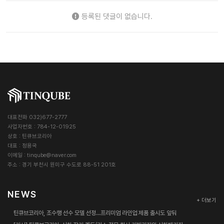
등록된 댓글이 없습니다.
대표전화 032)677-2777
사업자번호 : 784-12-01925
상호 : 틴큐브코리아
대표 : 정용국
이메일 :
tinqube@naver.com
주소 : 경기 부천시 원미구 수도로 88-51 201호
NEWS
+ 더보기
틴큐브코리아, 조수행 선수 모델 선정…프리미엄 라인업 제품 출시도 앞둬