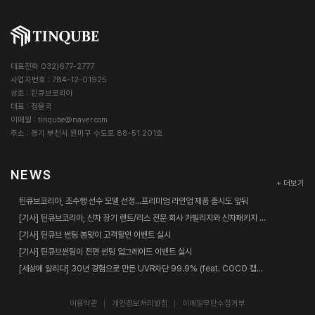
대표전화 032)677-2777
사업자번호 : 784-12-01925
상호 : 틴큐브코리아
대표 : 정용국
이메일 :
tinqube@naver.com
주소 : 경기 부천시 원미구 수도로 88-51 201호
NEWS
+ 더보기
틴큐브코리아, 조수행 선수 모델 선정…프리미엄 라인업 제품 출시도 앞둬
[기사] 틴큐브코리아, 신차 장기 렌트/리스 전문 회사 카빌리지와 신차패키지 업무협약 체결
[기사] 틴큐브 썬팅 봄맞이 고객할인 이벤트 실시
[기사] 틴큐브썬팅이 전면 썬팅 업그레이드 이벤트 실시
[세상에 알리다] 30년 경험으로 만든 UVR차단 99.9% (feat. COCO 캡틴춘리)
이용약관
개인정보처리방침
이메일무단수집거부