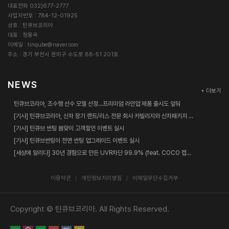
대표전화 032)677-2777
사업자번호 : 784-12-01925
상호 : 틴큐브코리아
대표 : 정용국
이메일 :
tinqube@naver.com
주소 : 경기 부천시 원미구 수도로 88-51 201호
NEWS
+ 더보기
틴큐브코리아, 조수행 선수 모델 선정…프리미엄 라인업 제품 출시도 앞둬
[기사] 틴큐브코리아, 신차 장기 렌트/리스 전문 회사 카빌리지와 신차패키지 업무협약 체결
[기사] 틴큐브 썬팅 봄맞이 고객할인 이벤트 실시
[기사] 틴큐브썬팅이 전면 썬팅 업그레이드 이벤트 실시
[세상에 알리다] 30년 경험으로 만든 UVR차단 99.9% (feat. COCO 캡틴춘리)
이용약관
개인정보처리방침
이메일무단수집거부
Copyright © 틴큐브코리아. All Rights Reserved.