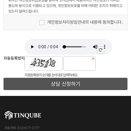
회사는 개인정보취급방침을 통하여 고객님께서 제공하시는 개인정보가 어떠한
용도와 방식으로 이용되고 있으며, 개인정보보호를 위해 어떠한 조치가 취해지고
있는지 알려드립니다.
개인정보처리방침안내의 내용에 동의합니다.
회사는 개인정보취급방침을 개정하는 경우 웹사이트 공지사항(또는 개별공지)을
통하여 공지할 것입니다.
■ 수집하는 개인정보 항목
회사는 회원가입, 상담, 서비스 신청 등등을 위해 아래와 같은 개인정보를 수집하
고 있습니다.
자동등록방지
ο 수집항목 : 이름 , 생년월일 , 성별 , 로그인ID , 비밀번호 , 비밀번호 질문과 답변
, 이메일 , 서비스 이용기록 , 접속 로그 , 쿠키 , 접속 IP 정보 , 결제기록
ο 개인정보 수집방법 : 홈페이지(회원가입,게시판)
자동등록방지 숫자를 순서대로 입력하세요.
상담 신청하기
■ 개인정보의 수집 및 이용목적
회사는 수집한 개인정보를 다음의 목적을 위해 활용합니다.
ο 서비스 제공에 관한 계약 이행
ο 회원 관리 - 회원제 서비스 이용에 따른 본인확인 , 개인 식별 , 불량회원의 부정
이용 방지와 비인가 사용 방지 , 가입 의사 확인 , 연령확인 , 만14세 미만 아동 개
인정보 수집 시 법정 대리인 동의여부 확인
ο 마케팅 및 광고에 활용
ο 접속 빈도 파악 또는 회원의 서비스 이용에 대한 통계
대표전화 032)677-2777