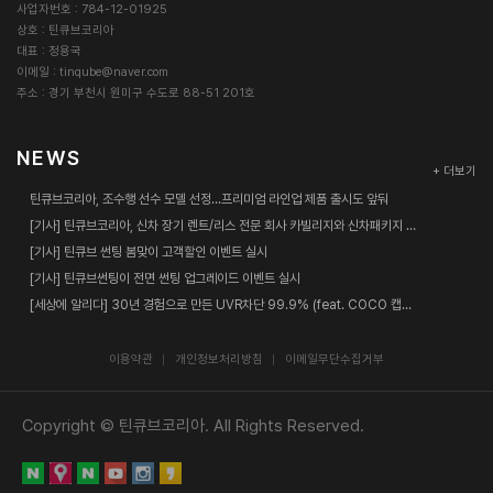
사업자번호 : 784-12-01925
■ 개인정보의 보유 및 이용기간
상호 : 틴큐브코리아
대표 : 정용국
원칙적으로, 개인정보 수집 및 이용목적이 달성된 후에는 해당 정보를 지체 없이
이메일 :
tinqube@naver.com
파기합니다. 단, 관계법령의 규정에 의하여 보존할 필요가 있는 경우 회사는 아래
주소 : 경기 부천시 원미구 수도로 88-51 201호
와 같이 관계법령에서 정한 일정한 기간 동안 회원정보를 보관합니다.
NEWS
보존 항목 : 로그인ID , 결제기록
+ 더보기
보존 근거 : 신용정보의 이용 및 보호에 관한 법률
보존 기간 : 3년
틴큐브코리아, 조수행 선수 모델 선정…프리미엄 라인업 제품 출시도 앞둬
[기사] 틴큐브코리아, 신차 장기 렌트/리스 전문 회사 카빌리지와 신차패키지 업무협약 체결
표시/광고에 관한 기록 : 6개월 (전자상거래등에서의 소비자보호에 관한 법률)
[기사] 틴큐브 썬팅 봄맞이 고객할인 이벤트 실시
계약 또는 청약철회 등에 관한 기록 : 5년 (전자상거래등에서의 소비자보호에 관
[기사] 틴큐브썬팅이 전면 썬팅 업그레이드 이벤트 실시
한 법률)
대금결제 및 재화 등의 공급에 관한 기록 : 5년 (전자상거래등에서의 소비자보호
[세상에 알리다] 30년 경험으로 만든 UVR차단 99.9% (feat. COCO 캡틴춘리)
에 관한 법률)
소비자의 불만 또는 분쟁처리에 관한 기록 : 3년 (전자상거래등에서의 소비자보
이용약관
개인정보처리방침
이메일무단수집거부
호에 관한 법률)
신용정보의 수집/처리 및 이용 등에 관한 기록 : 3년 (신용정보의 이용 및 보호에
관한 법률)
Copyright © 틴큐브코리아. All Rights Reserved.